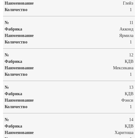
Глейз
1
11
Акконд
Ярмила
1
12
КДВ
Мексикана
1
13
КДВ
Фэнси
1
14
КДВ
Харитоша