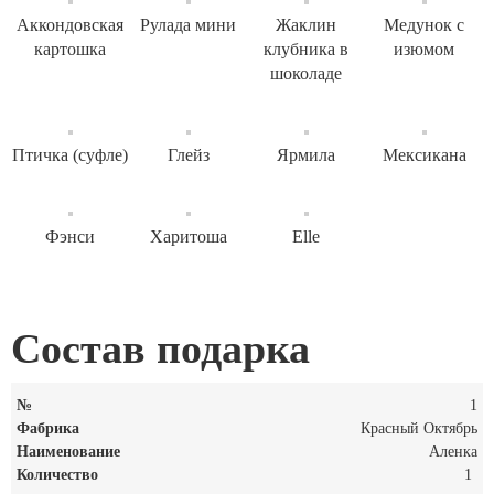
Аккондовская
Рулада мини
Жаклин
Медунок с
картошка
клубника в
изюмом
шоколаде
Птичка (суфле)
Глейз
Ярмила
Мексикана
Фэнси
Харитоша
Elle
Состав подарка
1
Красный Октябрь
Аленка
1