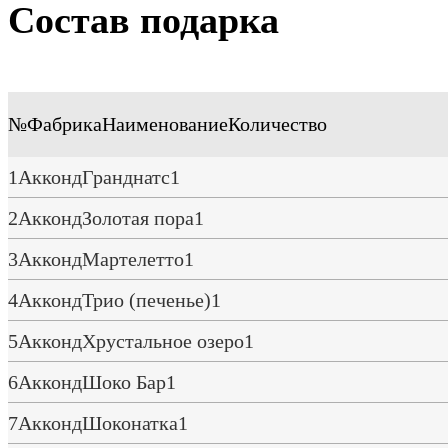
Состав подарка
№
Фабрика
Наименование
Количество
1
Акконд
Гранднатс
1
2
Акконд
Золотая пора
1
3
Акконд
Мартелетто
1
4
Акконд
Трио (печенье)
1
5
Акконд
Хрустальное озеро
1
6
Акконд
Шоко Бар
1
7
Акконд
Шоконатка
1