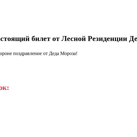
астоящий билет от Лесной Резиденции Д
тороне поздравление от Деда Мороза!
ок: