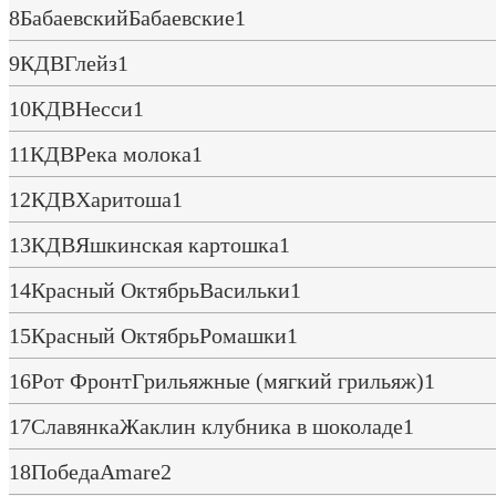
8
Бабаевский
Бабаевские
1
9
КДВ
Глейз
1
10
КДВ
Несси
1
11
КДВ
Река молока
1
12
КДВ
Харитоша
1
13
КДВ
Яшкинская картошка
1
14
Красный Октябрь
Васильки
1
15
Красный Октябрь
Ромашки
1
16
Рот Фронт
Грильяжные (мягкий грильяж)
1
17
Славянка
Жаклин клубника в шоколаде
1
18
Победа
Amare
2