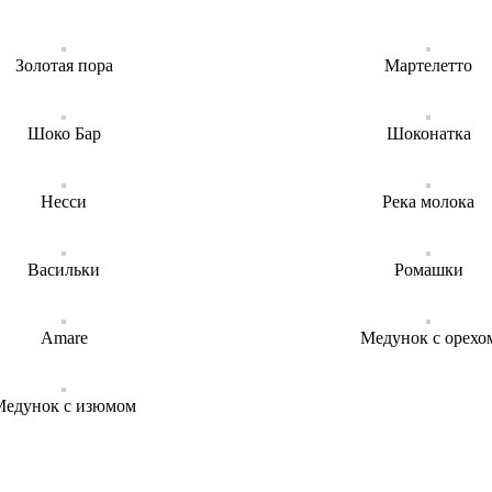
Золотая пора
Мартелетто
Шоко Бар
Шоконатка
Несси
Река молока
Васильки
Ромашки
Amare
Медунок с орехо
Медунок с изюмом