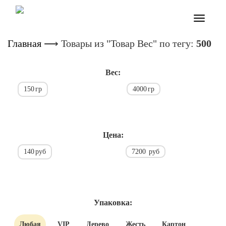
Toggle
navigatio
Главная
⟶
Товары из "Товар Вес" по тегу:
500
Вес:
150
гр
4000
гр
Цена:
140
руб
7200
руб
Упаковка:
Любая
VIP
Дерево
Жесть
Картон