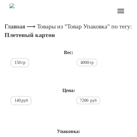
Toggle
navigatio
Главная
⟶
Товары из "Товар Упаковка" по тегу:
Плетеный картон
Вес:
150
гр
4000
гр
Цена:
140
руб
7200
руб
Упаковка: