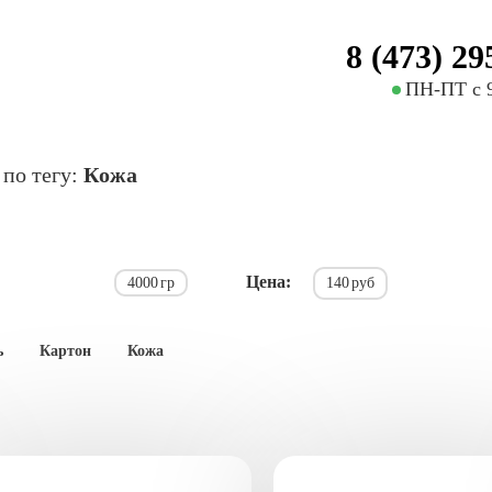
8 (473) 29
ПН-ПТ с 9
 по тегу:
Кожа
Цена:
4000
гр
140
руб
ь
Картон
Кожа