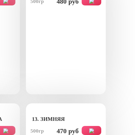
480 руб
500гр
А
13. ЗИМНЯЯ
470 руб
500гр