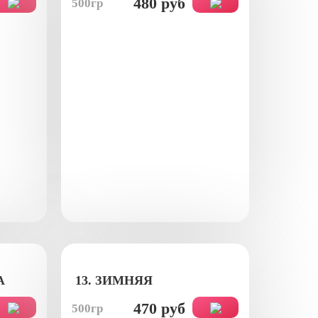
480 руб
500гр
А
13. ЗИМНЯЯ
470 руб
500гр