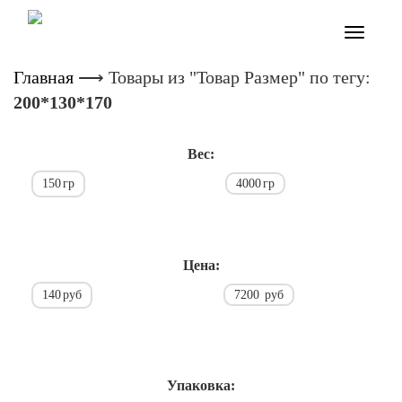
Toggle
navigatio
Главная
⟶
Товары из "Товар Размер" по тегу:
200*130*170
Вес:
150
гр
4000
гр
Цена:
140
руб
7200
руб
Упаковка: