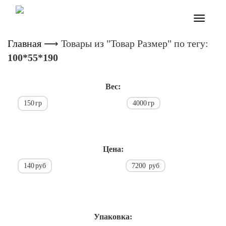
Toggle
navigatio
Главная
⟶
Товары из "Товар Размер" по тегу:
100*55*190
Вес:
150
гр
4000
гр
Цена:
140
руб
7200
руб
Упаковка: