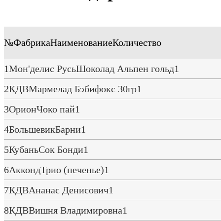
№
Фабрика
Наименование
Количество
1
Мон'делис Русь
Шоколад Альпен гольд
1
2
КДВ
Мармелад Бэбифокс 30гр
1
3
Орион
Чоко пай
1
4
Большевик
Барни
1
5
Кубань
Сок Бонди
1
6
Акконд
Трио (печенье)
1
7
КДВ
Ананас Денисович
1
8
КДВ
Вишня Владимировна
1