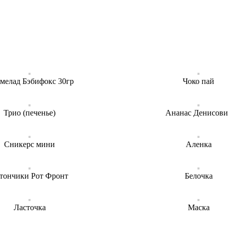
мелад Бэбифокс 30гр
Чоко пай
Трио (печенье)
Ананас Денисови
Сникерс мини
Аленка
тончики Рот Фронт
Белочка
Ласточка
Маска