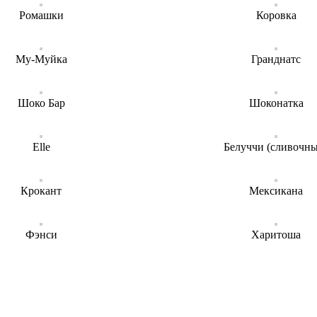
Ромашки
Коровка
Му-Муйка
Гранднатс
Шоко Бар
Шоконатка
Elle
Белуччи (сливочн
Крокант
Мексикана
Фэнси
Харитоша