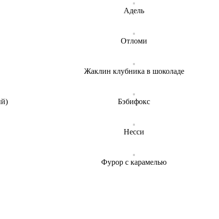
Адель
Отломи
Жаклин клубника в шоколаде
ый)
Бэбифокс
Несси
Фурор с карамелью