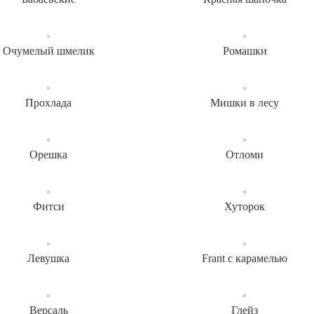
Очумелый шмелик
Ромашки
Прохлада
Мишки в лесу
Орешка
Отломи
Фитси
Хуторок
Левушка
Frant с карамелью
Версаль
Глейз