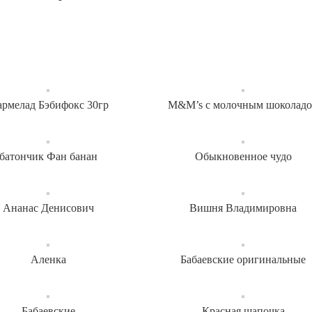
рмелад Бэбифокс 30гр
M&M’s с молочным шоколад
батончик Фан банан
Обыкновенное чудо
Ананас Денисович
Вишня Владимировна
Аленка
Бабаевские оригинальные
Бабаевские
Красная шапочка