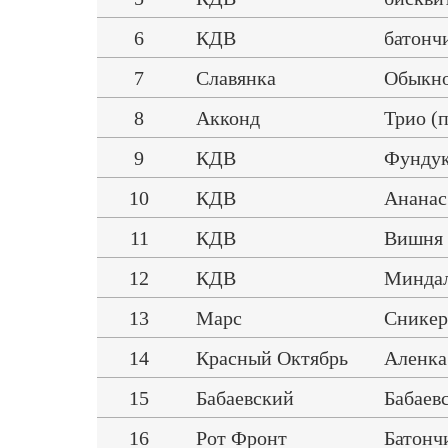
6
КДВ
батонч
7
Славянка
Обыкно
8
Акконд
Трио (
9
КДВ
Фундук
10
КДВ
Ананас
11
КДВ
Вишня 
12
КДВ
Миндал
13
Марс
Сникер
14
Красный Октябрь
Аленка
15
Бабаевский
Бабаев
16
Рот Фронт
Батонч