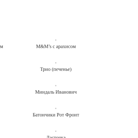
ом
M&M’s с арахисом
Трио (печенье)
Миндаль Иванович
Батончики Рот Фронт
Ласточка