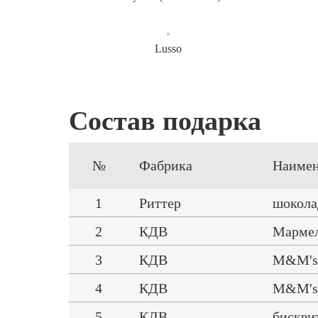
Lusso
Состав подарка
№
Фабрика
Наимен
1
Риттер
шоколад
2
КДВ
Мармел
3
КДВ
M&M's 
4
КДВ
M&M'
5
КДВ
бискви