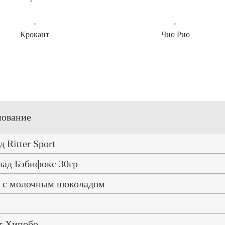
Крокант
Чио Рио
ование
 Ritter Sport
ад Бэбифокс 30гр
с молочным шоколадом
s
т Хипобо