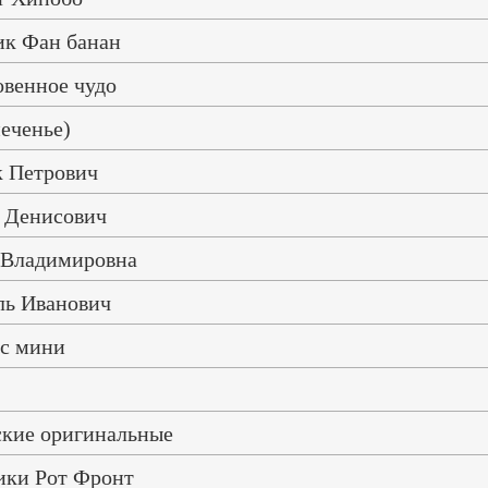
ик Фан банан
венное чудо
печенье)
 Петрович
 Денисович
Владимировна
ь Иванович
с мини
ские оригинальные
ики Рот Фронт