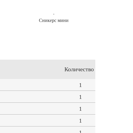
Сникерс мини
Количество
1
1
1
1
1