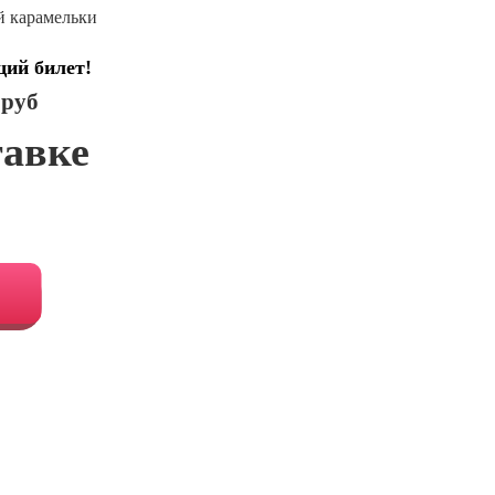
й карамельки
щий билет!
 руб
тавке