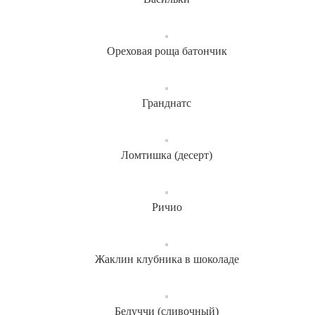
Ореховая роща батончик
Гранднатс
Ломтишка (десерт)
Ричио
Жаклин клубника в шоколаде
Белуччи (сливочный)