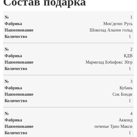
Состав подарка
1
Мон'делис Русь
Шоколад Альпен гольд
1
2
КДВ
Мармелад Бэбифокс 30гр
1
3
Кубань
Сок Бонди
1
4
Акконд
печенье Трио Макси
1