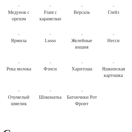
Медунок с
Frant с
Версаль
Глейз
орехом
карамелью
Ярмила
Lusso
Желейные
Несси
вишня
Река молока
Фэнси
Харитоша
Яшкинская
картошка
Очумелый
Шоконатка
Батончики Рот
шмелик
Фронт