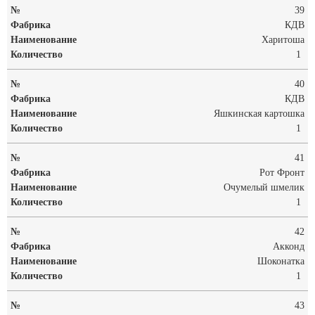
39
КДВ
Харитоша
1
40
КДВ
Яшкинская картошка
1
41
Рот Фронт
Очумелый шмелик
1
42
Акконд
Шоконатка
1
43