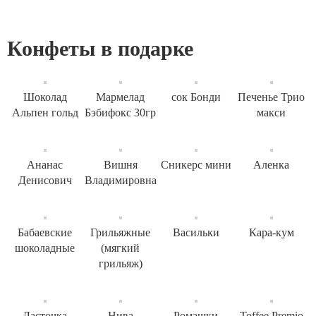
Конфеты в подарке
Шоколад
Мармелад
сок Бонди
Печенье Трио
Альпен гольд
Бэбифокс 30гр
макси
Ананас
Вишня
Сникерс мини
Аленка
Денисович
Владимировна
Бабаевские
Грильяжные
Васильки
Кара-кум
шоколадные
(мягкий
грильяж)
Ласточка
Нива
Ромашки
Toffee Premio