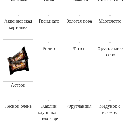
Аккондовская
Гранднатс
Золотая пора
Мартелетто
картошка
Ричио
Фитси
Хрустальное
озеро
Астрон
Лесной олень
Жаклин
Фрутландия
Медунок с
клубника в
изюмом
шоколаде