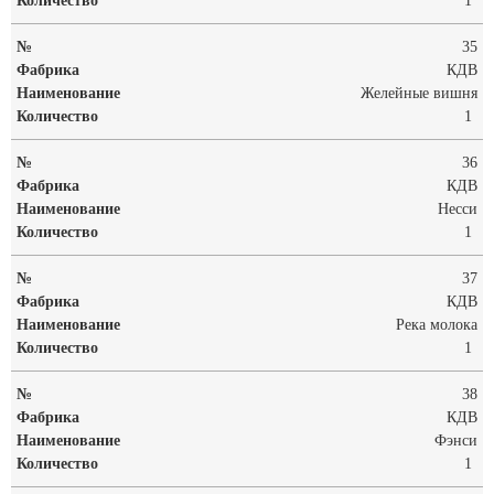
1
35
КДВ
Желейные вишня
1
36
КДВ
Несси
1
37
КДВ
Река молока
1
38
КДВ
Фэнси
1