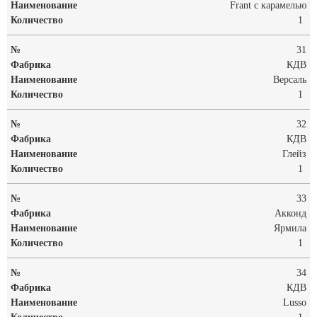
Frant с карамелью
1
31
КДВ
Версаль
1
32
КДВ
Глейз
1
33
Акконд
Ярмила
1
34
КДВ
Lusso