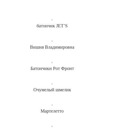
батончик JET’S
Вишня Владимировна
Батончики Рот Фронт
Очумелый шмелик
Мартелетто