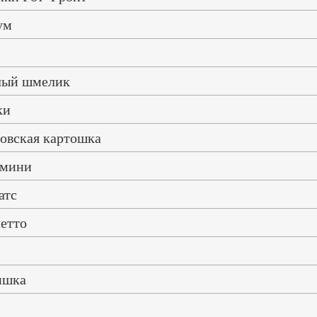
ум
лый шмелик
ки
овская картошка
 мини
атс
етто
ишка