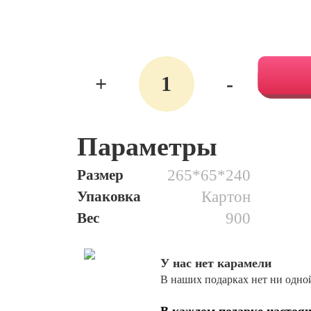
Количество
+
-
49.
Маскарад
Параметры
Размер
265*65*240
Упаковка
Картон
Вес
900
У нас нет карамели
В наших подарках нет ни одно