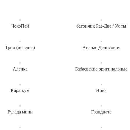
ЧокоПай
батончик Раз-Два / Ух ты
Трио (печенье)
Ананас Денисович
Аленка
Бабаевские оригинальные
Кара-кум
Нива
Рулада мини
Гранднатс