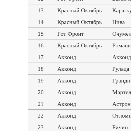
13
Красный Октябрь
Кара-к
14
Красный Октябрь
Нива
15
Рот Фронт
Очуме
16
Красный Октябрь
Ромаш
17
Акконд
Акконд
18
Акконд
Рулада
19
Акконд
Грандн
20
Акконд
Мартел
21
Акконд
Астрон
22
Акконд
Отлом
23
Акконд
Ричио