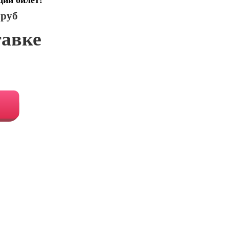
щий билет!
 руб
тавке