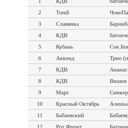
1
КДВ
батонч
2
Tondi
ЧокоП
3
Славянка
Барниб
4
КДВ
батонч
5
Кубань
Сок Бо
6
Акконд
Трио (
7
КДВ
Ананас
8
КДВ
Вишня 
9
Марс
Сникер
10
Красный Октябрь
Аленка
11
Бабаевский
Бабаев
12
Рот Фронт
Батонч