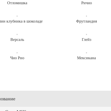
Отломишка
Ричио
ин клубника в шоколаде
Фрутландия
Версаль
Глейз
Чио Рио
Мексикана
ование