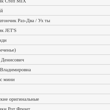
ик Степ MIX
ай
атончик Раз-Два / Ух ты
ик JET'S
нди
печенье)
 Денисович
Владимировна
с мини
ские оригинальные
ики Рот Фронт