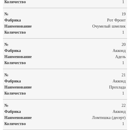
1
19
Рот Фронт
Очумелый шмелик
1
20
Акконд
Адель
1
21
Акконд
Прохлада
1
22
Акконд
Ломтишка (десерт)
1