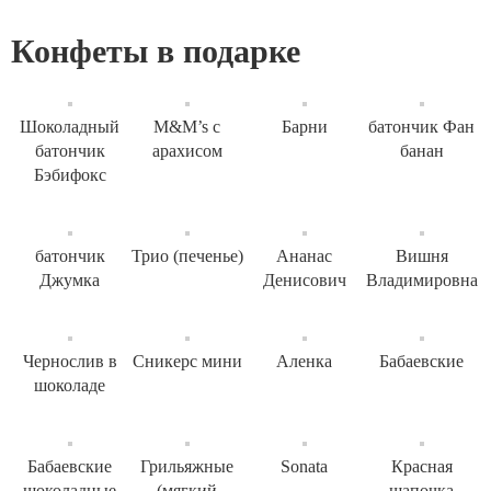
Конфеты в подарке
Шоколадный
M&M’s с
Барни
батончик Фан
батончик
арахисом
банан
Бэбифокс
батончик
Трио (печенье)
Ананас
Вишня
Джумка
Денисович
Владимировна
Чернослив в
Сникерс мини
Аленка
Бабаевские
шоколаде
Бабаевские
Грильяжные
Sonata
Красная
шоколадные
(мягкий
шапочка