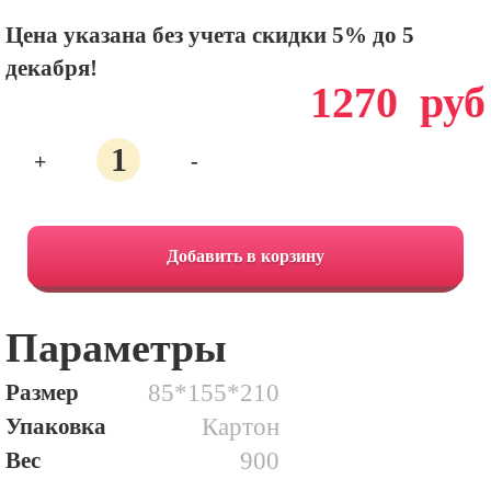
Цена указана без учета скидки 5% до 5
декабря!
1270
руб
+
-
Количество
47.1
люкс
Добавить в корзину
Звездный
Параметры
дуэт
Размер
85*155*210
Упаковка
Картон
Вес
900