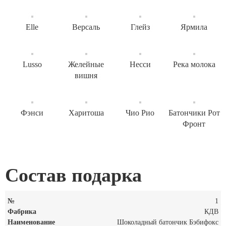
Elle
Версаль
Глейз
Ярмила
Lusso
Желейные
Несси
Река молока
вишня
Фэнси
Харитоша
Чио Рио
Батончики Рот
Фронт
Состав подарка
1
КДВ
Шоколадный батончик Бэбифокс