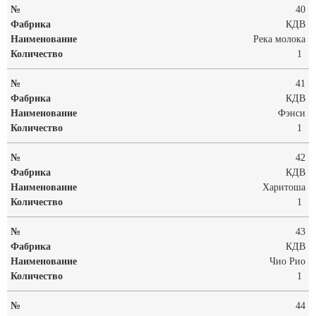
40
КДВ
Река молока
1
41
КДВ
Фэнси
1
42
КДВ
Харитоша
1
43
КДВ
Чио Рио
1
44