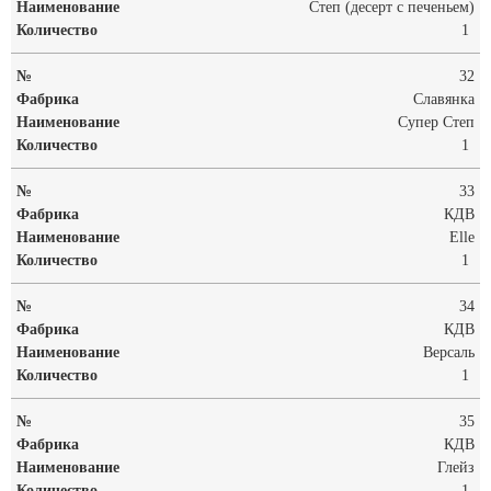
Степ (десерт с печеньем)
1
32
Славянка
Супер Степ
1
33
КДВ
Elle
1
34
КДВ
Версаль
1
35
КДВ
Глейз
1