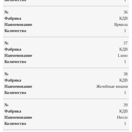
36
КДВ
Ярмила
1
37
КДВ
Lusso
1
38
КДВ
Желейные вишня
1
39
КДВ
Несси
1