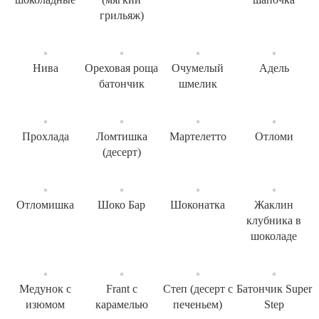
грильяж)
Нива
Ореховая роща
Очумелый
Адель
батончик
шмелик
Прохлада
Ломтишка
Мартелетто
Отломи
(десерт)
Отломишка
Шоко Бар
Шоконатка
Жаклин
клубника в
шоколаде
Медунок с
Frant с
Степ (десерт с
Батончик Super
изюмом
карамелью
печеньем)
Step