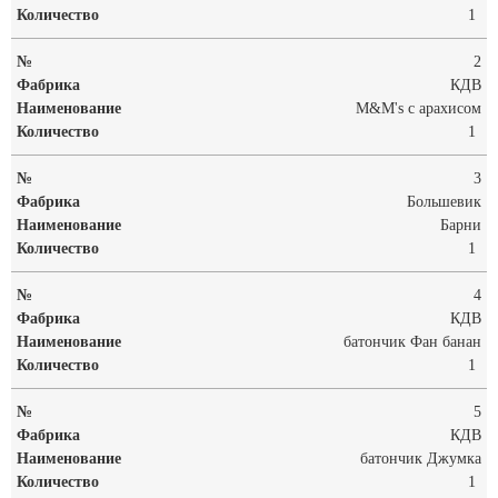
1
2
КДВ
M&M's с арахисом
1
3
Большевик
Барни
1
4
КДВ
батончик Фан банан
1
5
КДВ
батончик Джумка
1