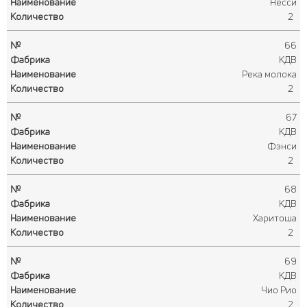
Несси
2
66
КДВ
Река молока
2
67
КДВ
Фэнси
2
68
КДВ
Харитоша
2
69
КДВ
Чио Рио
2