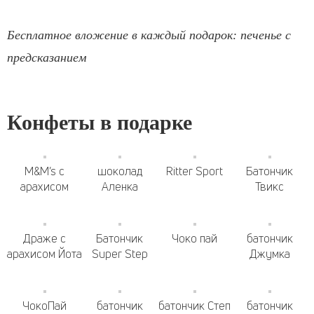
Бесплатное вложение в каждый подарок: печенье с
предсказанием
Конфеты в подарке
M&M’s с
шоколад
Ritter Sport
Батончик
арахисом
Аленка
Твикс
Драже с
Батончик
Чоко пай
батончик
арахисом Йота
Super Step
Джумка
ЧокоПай
батончик
батончик Степ
батончик