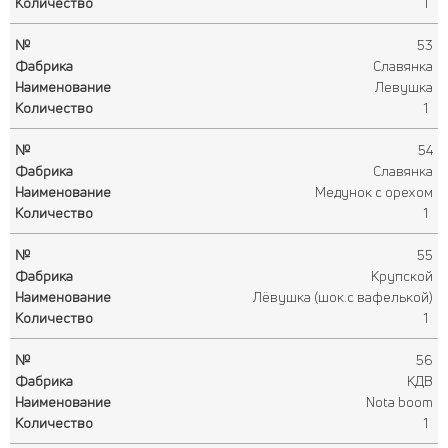
1
53
Славянка
Левушка
1
54
Славянка
Медунок с орехом
1
55
Крупской
Лёвушка (шок.с вафелькой)
1
56
КДВ
Nota boom
1