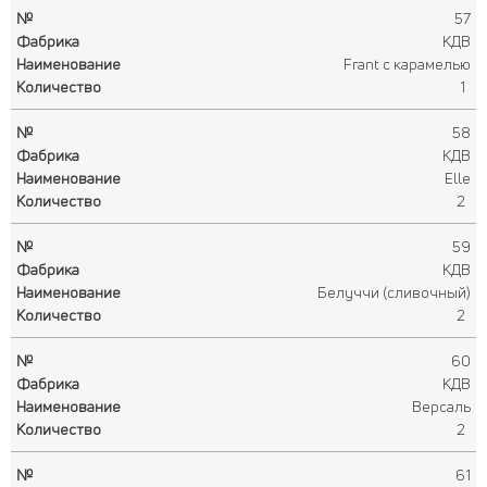
57
КДВ
Frant с карамелью
1
58
КДВ
Elle
2
59
КДВ
Белуччи (сливочный)
2
60
КДВ
Версаль
2
61