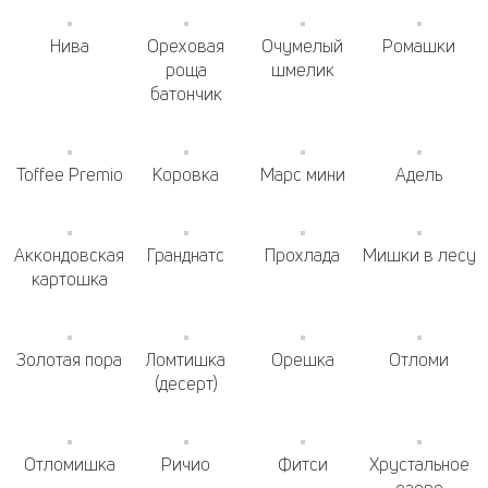
Нива
Ореховая
Очумелый
Ромашки
роща
шмелик
батончик
Toffee Premio
Коровка
Марс мини
Адель
Аккондовская
Гранднатс
Прохлада
Мишки в лесу
картошка
Золотая пора
Ломтишка
Орешка
Отломи
(десерт)
Отломишка
Ричио
Фитси
Хрустальное