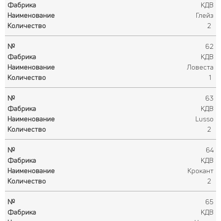
КДВ
Глейз
2
62
КДВ
Ловеста
1
63
КДВ
Lusso
2
64
КДВ
Крокант
2
65
КДВ