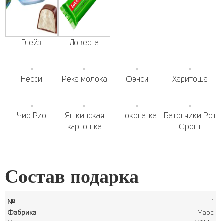
Глейз
Ловеста
Несси
Река молока
Фэнси
Харитоша
Чио Рио
Яшкинская
Шоконатка
Батончики Рот
картошка
Фронт
Состав подарка
1
Марс