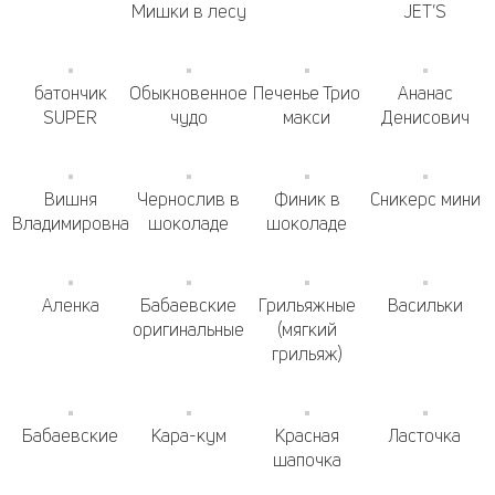
Мишки в лесу
JET’S
батончик
Обыкновенное
Печенье Трио
Ананас
SUPER
чудо
макси
Денисович
Вишня
Чернослив в
Финик в
Сникерс мини
Владимировна
шоколаде
шоколаде
Аленка
Бабаевские
Грильяжные
Васильки
оригинальные
(мягкий
грильяж)
Бабаевские
Кара-кум
Красная
Ласточка
шапочка