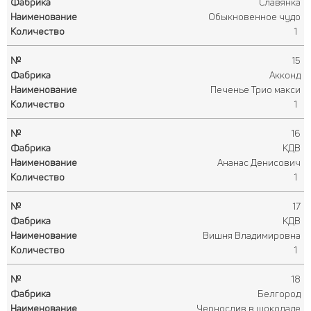
Славянка
Обыкновенное чудо
1
15
Акконд
Печенье Трио макси
1
16
КДВ
Ананас Денисович
1
17
КДВ
Вишня Владимировна
1
18
Белгород
Чернослив в шоколаде