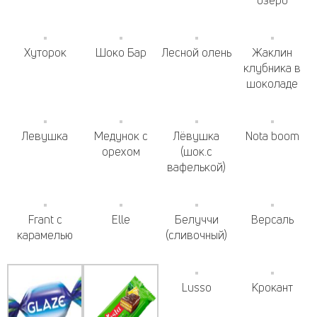
озеро
Хуторок
Шоко Бар
Лесной олень
Жаклин
клубника в
шоколаде
Левушка
Медунок с
Лёвушка
Nota boom
орехом
(шок.с
вафелькой)
Frant с
Elle
Белуччи
Версаль
карамелью
(сливочный)
Lusso
Крокант