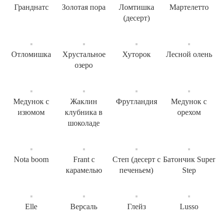
Гранднатс
Золотая пора
Ломтишка
Мартелетто
(десерт)
Отломишка
Хрустальное
Хуторок
Лесной олень
озеро
Медунок с
Жаклин
Фрутландия
Медунок с
изюмом
клубника в
орехом
шоколаде
Nota boom
Frant с
Степ (десерт с
Батончик Super
карамелью
печеньем)
Step
Elle
Версаль
Глейз
Lusso