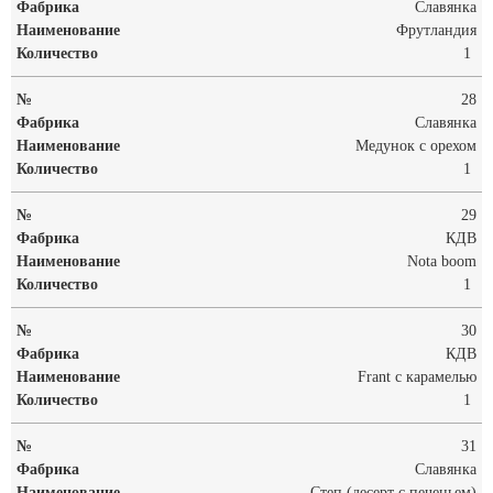
Славянка
Фрутландия
1
28
Славянка
Медунок с орехом
1
29
КДВ
Nota boom
1
30
КДВ
Frant с карамелью
1
31
Славянка
Степ (десерт с печеньем)