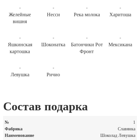
Желейные
Несси
Река молока
Харитоша
вишня
Яшкинская
Шоконатка
Батончики Рот
Мексикана
картошка
Фронт
Левушка
Ричио
Состав подарка
1
Славянка
Шоколад Левушка