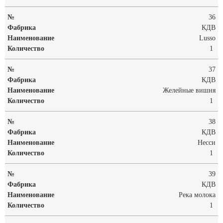
36
КДВ
Lusso
1
37
КДВ
Желейные вишня
1
38
КДВ
Несси
1
39
КДВ
Река молока
1