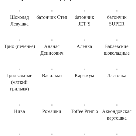
Шоколад
батончик Степ
батончик
батончик
Левушка
JET’S
SUPER
Трио (печенье)
Ананас
Аленка
Бабаевские
Денисович
шоколадные
Грильяжные
Васильки
Кара-кум
Ласточка
(мягкий
грильяж)
Нива
Ромашки
Toffee Premio
Аккондовская
картошка