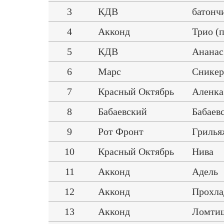
3
КДВ
батонч
4
Акконд
Трио (
5
КДВ
Ананас
6
Марс
Сникер
7
Красный Октябрь
Аленка
8
Бабаевский
Бабаев
9
Рот Фронт
Грилья
10
Красный Октябрь
Нива
11
Акконд
Адель
12
Акконд
Прохла
13
Акконд
Ломтиш