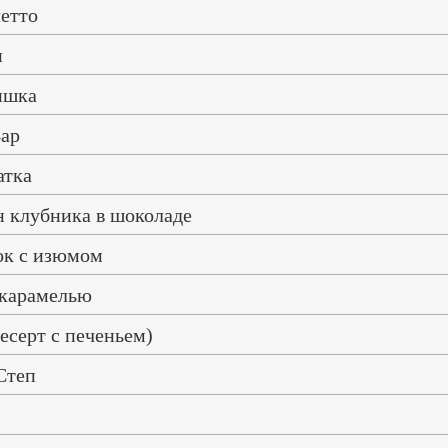
етто
и
ишка
ар
атка
 клубника в шоколаде
к с изюмом
с карамелью
есерт с печеньем)
Степ