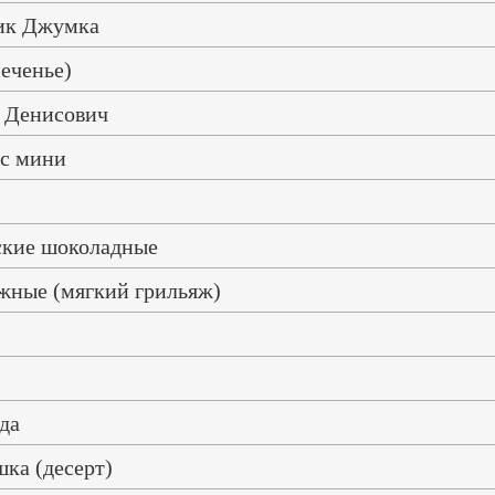
ик Джумка
печенье)
 Денисович
с мини
ские шоколадные
жные (мягкий грильяж)
да
ка (десерт)