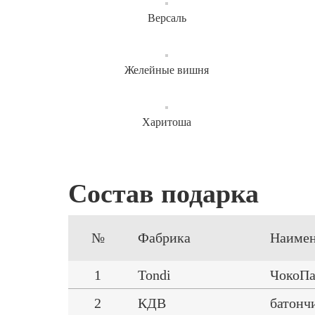
Версаль
Желейные вишня
Харитоша
Состав подарка
№
Фабрика
Наимен
1
Tondi
ЧокоП
2
КДВ
батонч