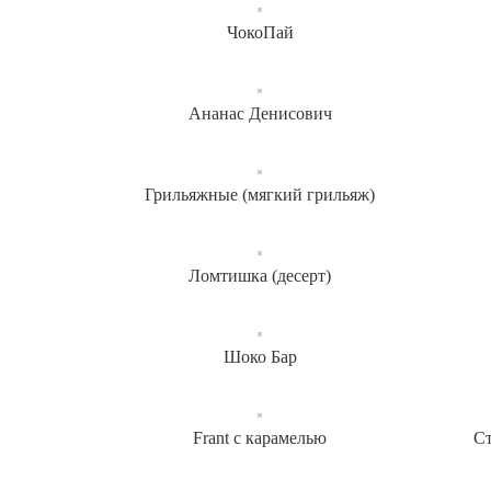
ЧокоПай
Ананас Денисович
Грильяжные (мягкий грильяж)
Ломтишка (десерт)
Шоко Бар
Frant с карамелью
Ст