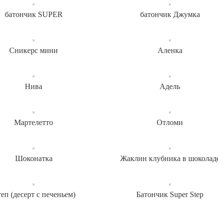
батончик SUPER
батончик Джумка
Сникерс мини
Аленка
Нива
Адель
Мартелетто
Отломи
Шоконатка
Жаклин клубника в шоколад
еп (десерт с печеньем)
Батончик Super Step