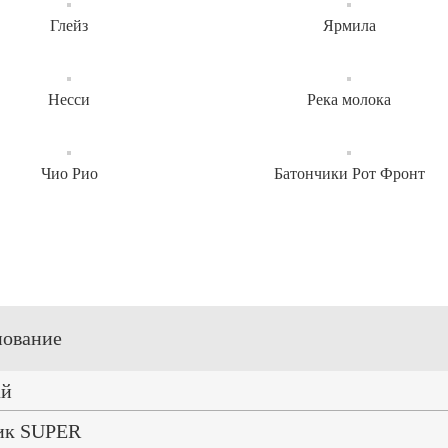
Глейз
Ярмила
Несси
Река молока
Чио Рио
Батончики Рот Фронт
ование
ай
ик SUPER