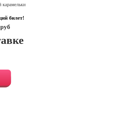
й карамельки
щий билет!
 руб
тавке