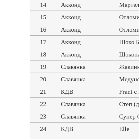
14
Акконд
Мартел
15
Акконд
Отлом
16
Акконд
Отлом
17
Акконд
Шоко Б
18
Акконд
Шокон
19
Славянка
Жаклин
20
Славянка
Медуно
21
КДВ
Frant 
22
Славянка
Степ (д
23
Славянка
Супер 
24
КДВ
Elle