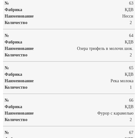
63
КДВ
Несси
2
64
КДВ
Озера трюфель в молочн.шок.
2
65
КДВ
Река молока
1
66
КДВ
Фурор с карамелью
2
67