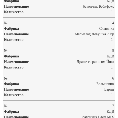
КДВ
батончик Бэбифокс
1
4
Славянка
Мармелад Левушка 70гр
1
5
КДВ
Драже с арахисом Йота
1
6
Большевик
Барни
1
7
КДВ
батончик Степ MIX