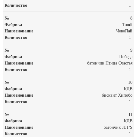
1
8
Tondi
ЧокоПай
1
9
Победа
батончик Птица Счастья
1
10
КДВ
бисквит Хипобо
1
11
КДВ
батончик JET'S
1