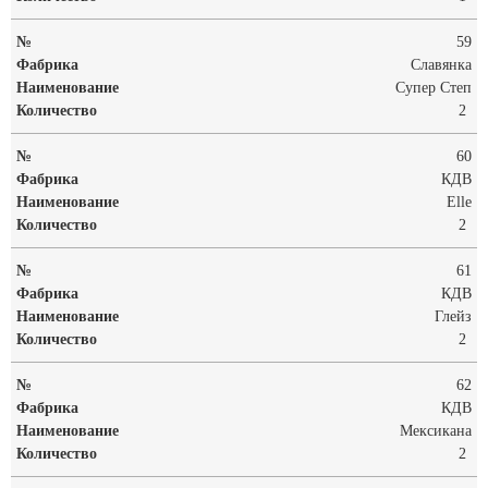
59
Славянка
Супер Степ
2
60
КДВ
Elle
2
61
КДВ
Глейз
2
62
КДВ
Мексикана
2