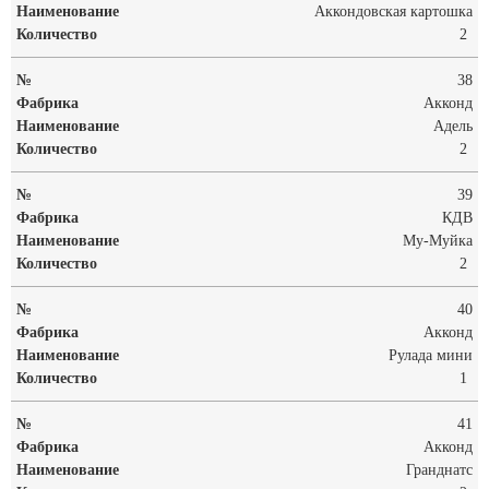
Аккондовская картошка
2
38
Акконд
Адель
2
39
КДВ
Му-Муйка
2
40
Акконд
Рулада мини
1
41
Акконд
Гранднатс