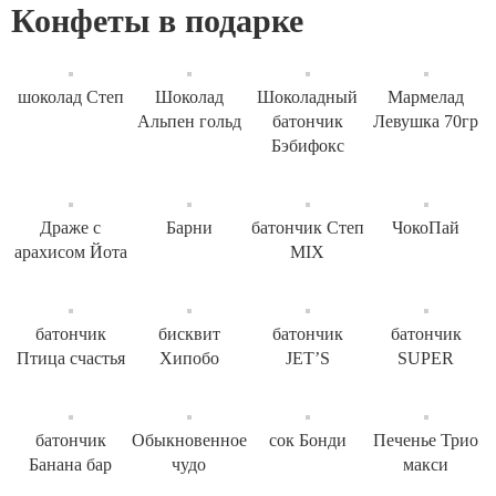
Конфеты в подарке
шоколад Степ
Шоколад
Шоколадный
Мармелад
Альпен гольд
батончик
Левушка 70гр
Бэбифокс
Драже с
Барни
батончик Степ
ЧокоПай
арахисом Йота
MIX
батончик
бисквит
батончик
батончик
Птица счастья
Хипобо
JET’S
SUPER
батончик
Обыкновенное
сок Бонди
Печенье Трио
Банана бар
чудо
макси