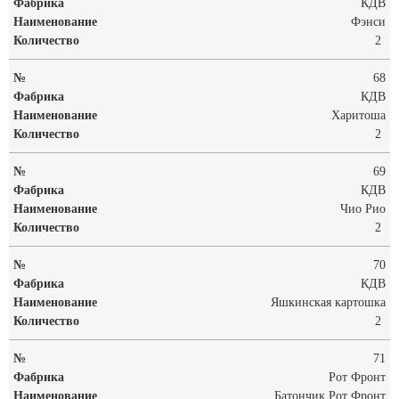
КДВ
Фэнси
2
68
КДВ
Харитоша
2
69
КДВ
Чио Рио
2
70
КДВ
Яшкинская картошка
2
71
Рот Фронт
Батончик Рот Фронт