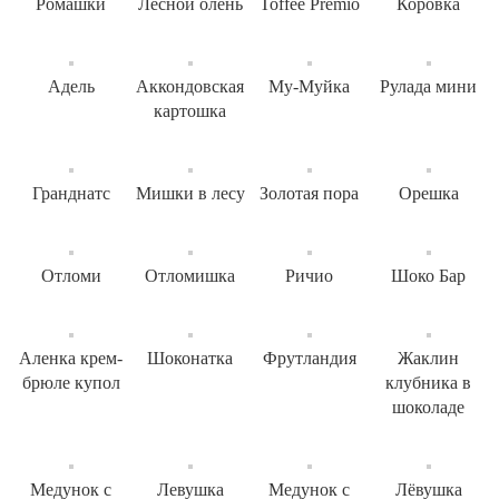
Ромашки
Лесной олень
Toffee Premio
Коровка
Адель
Аккондовская
Му-Муйка
Рулада мини
картошка
Гранднатс
Мишки в лесу
Золотая пора
Орешка
Отломи
Отломишка
Ричио
Шоко Бар
Аленка крем-
Шоконатка
Фрутландия
Жаклин
брюле купол
клубника в
шоколаде
Медунок с
Левушка
Медунок с
Лёвушка