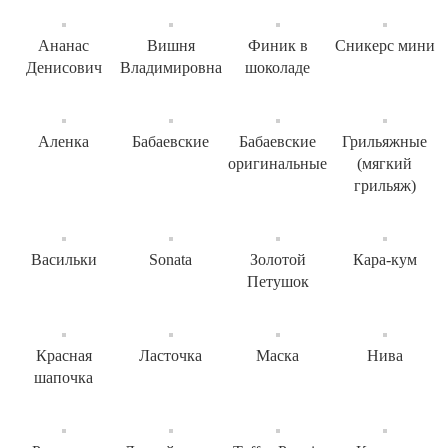
Ананас
Вишня
Финик в
Сникерс мини
Денисович
Владимировна
шоколаде
Аленка
Бабаевские
Бабаевские
Грильяжные
оригинальные
(мягкий
грильяж)
Васильки
Sonata
Золотой
Кара-кум
Петушок
Красная
Ласточка
Маска
Нива
шапочка