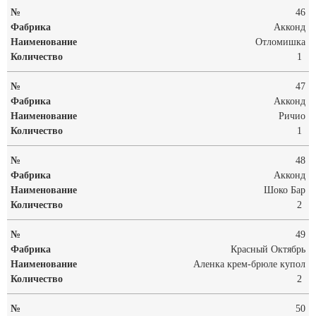
46
Акконд
Отломишка
1
47
Акконд
Ричио
1
48
Акконд
Шоко Бар
2
49
Красный Октябрь
Аленка крем-брюле купол
2
50