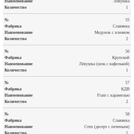
Левушка
1
55
Славянка
Медунок с изюмом
2
56
Крупской
Лёвушка (шок.с вафелькой)
1
57
КДВ
Frant с карамелью
2
58
Славянка
Степ (десерт с печеньем)
1