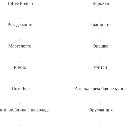
Toffee Premio
Коровка
Рулада мини
Гранднатс
Мартелетто
Орешка
Ричио
Фитси
Шоко Бар
Аленка крем-брюле купол
ин клубника в шоколаде
Фрутландия