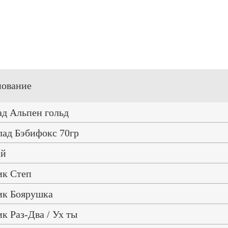
ование
д Альпен гольд
ад Бэбифокс 70гр
ай
ик Степ
ик Боярушка
к Раз-Два / Ух ты