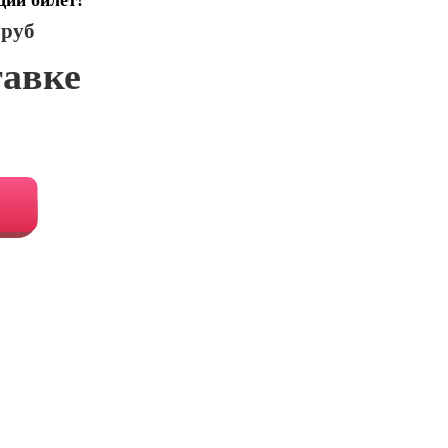
щий билет!
 руб
тавке