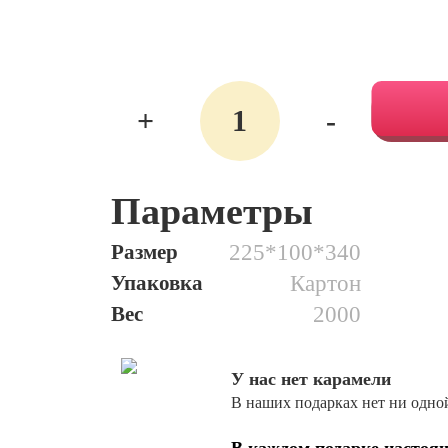
Количество
+
-
121.
Звездная
Параметры
Сумка
Размер
225*100*340
Упаковка
Картон
Вес
2000
У нас нет карамели
В наших подарках нет ни одно