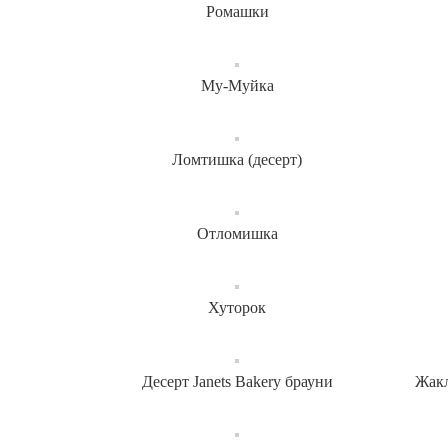
Ромашки
Му-Муйка
Ломтишка (десерт)
Отломишка
Хуторок
Десерт Janets Bakery брауни
Жакл