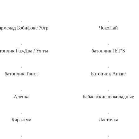
рмелад Бэбифокс 70гр
ЧокоПай
тончик Раз-Два / Ух ты
батончик JET’S
батончик Твист
Батончик Amare
Аленка
Бабаевские шоколадные
Кара-кум
Ласточка