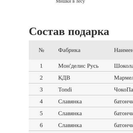
Мишки в лесу
Состав подарка
№
Фабрика
Наимен
1
Мон'делис Русь
Шокола
2
КДВ
Мармел
3
Tondi
ЧокоП
4
Славянка
батонч
5
Славянка
батонч
6
Славянка
батончи