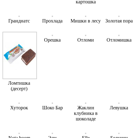
картошка
Гранднатс
Прохлада
Мишки в лесу
Золотая пора
Орешка
Отломи
Отломишка
Ломтишка
(десерт)
Хуторок
Шоко Бар
Жаклин
Левушка
клубника в
шоколаде
Nota boom
Эли
Elle
Белуччи