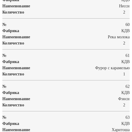
Несси
2
60
КДВ
Река молока
2
61
КДВ
Фурор с карамелью
1
62
КДВ
Фэнси
2
63
КДВ
Харитоша