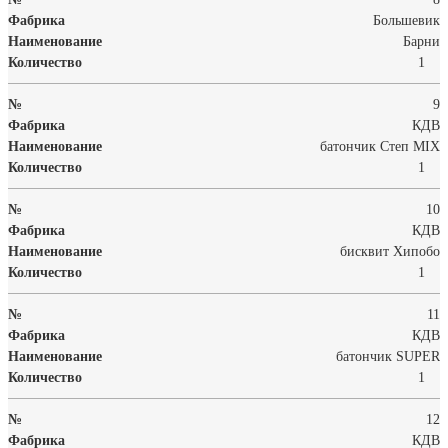
Большевик
Барни
1
9
КДВ
батончик Степ MIX
1
10
КДВ
бисквит Хипобо
1
11
КДВ
батончик SUPER
1
12
КДВ