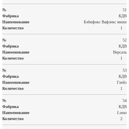
51
КДВ
Бэбифокс Вафлекс мини
1
52
КДВ
Версаль
1
53
КДВ
Глейз
1
54
КДВ
Lusso
2