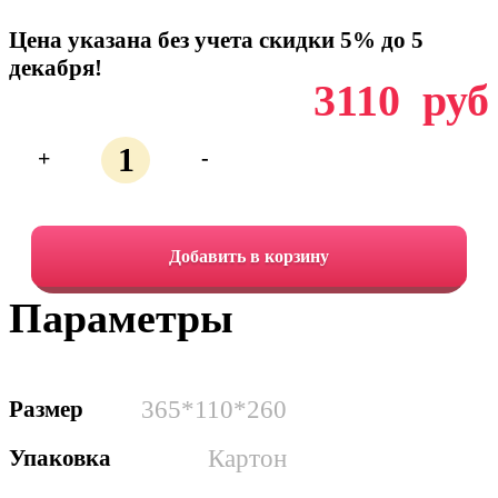
Цена указана без учета скидки 5% до 5
декабря!
3110
руб
+
-
Количество
119.1
люкс
Добавить в корзину
Волшебная
Параметры
Сказка
Размер
365*110*260
Упаковка
Картон