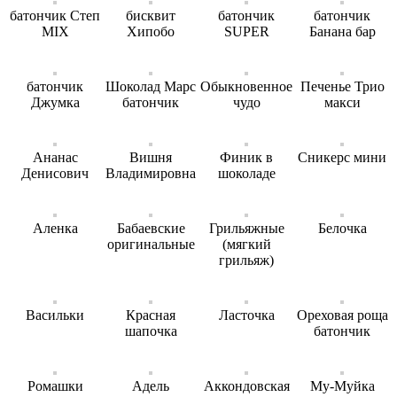
батончик Степ
бисквит
батончик
батончик
MIX
Хипобо
SUPER
Банана бар
батончик
Шоколад Марс
Обыкновенное
Печенье Трио
Джумка
батончик
чудо
макси
Ананас
Вишня
Финик в
Сникерс мини
Денисович
Владимировна
шоколаде
Аленка
Бабаевские
Грильяжные
Белочка
оригинальные
(мягкий
грильяж)
Васильки
Красная
Ласточка
Ореховая роща
шапочка
батончик
Ромашки
Адель
Аккондовская
Му-Муйка