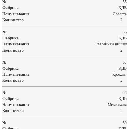
55
КДВ
Ловеста
2
56
КДВ
Желейные вишня
2
57
КДВ
Крокант
2
58
КДВ
Мексикана
2
59
КДВ