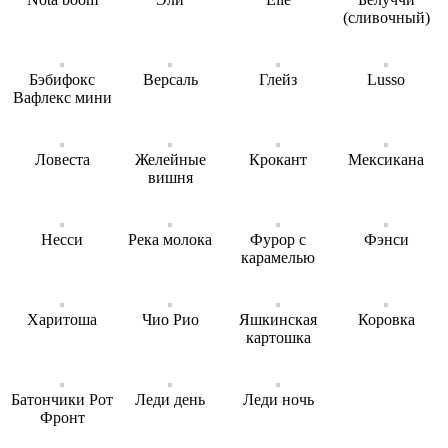
(сливочный)
Бэбифокс
Версаль
Глейз
Lusso
Вафлекс мини
Ловеста
Желейные
Крокант
Мексикана
вишня
Несси
Река молока
Фурор с
Фэнси
карамелью
Харитоша
Чио Рио
Яшкинская
Коровка
картошка
Батончики Рот
Леди день
Леди ночь
Фронт