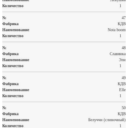
1
47
КДВ
Nota boom
1
48
Славянка
Эли
1
49
КДВ
Elle
1
50
КДВ
Белуччи (сливочный)
1