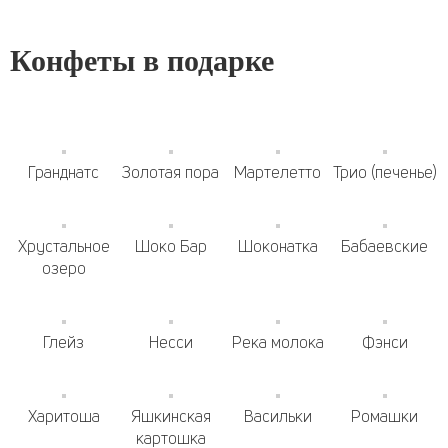
Конфеты в подарке
Гранднатс
Золотая пора
Мартелетто
Трио (печенье)
Хрустальное
Шоко Бар
Шоконатка
Бабаевские
озеро
Глейз
Несси
Река молока
Фэнси
Харитоша
Яшкинская
Васильки
Ромашки
картошка