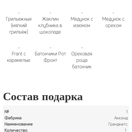
Грильяжные
Жаклин
Медунок с
Медунок с
(мягкий
клубника в
изюмом
орехом
грильяж)
шоколаде
Frant с
Батончики Рот
Ореховая
карамелью
Фронт
роща
батончик
Состав подарка
1
Акконд
Гранднатс
1