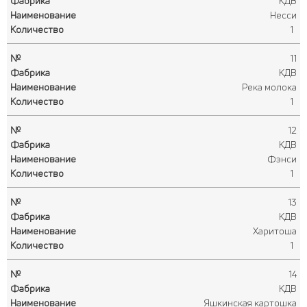
КДВ
Несси
1
11
КДВ
Река молока
1
12
КДВ
Фэнси
1
13
КДВ
Харитоша
1
14
КДВ
Яшкинская картошка