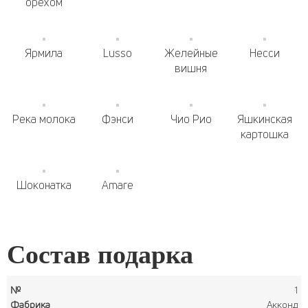
орехом
Ярмила
Lusso
Желейные
Несси
вишня
Река молока
Фэнси
Чио Рио
Яшкинская
картошка
Шоконатка
Amare
Состав подарка
1
Акконд