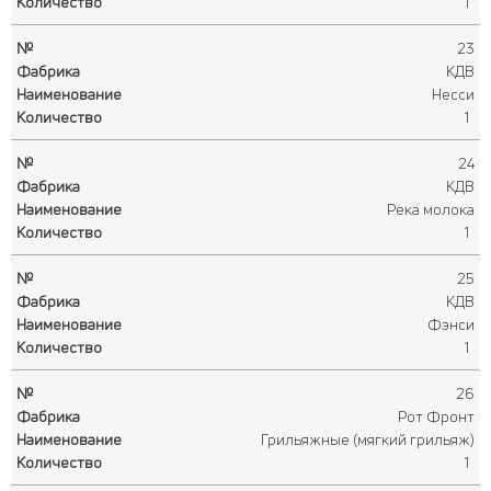
1
23
КДВ
Несси
1
24
КДВ
Река молока
1
25
КДВ
Фэнси
1
26
Рот Фронт
Грильяжные (мягкий грильяж)
1