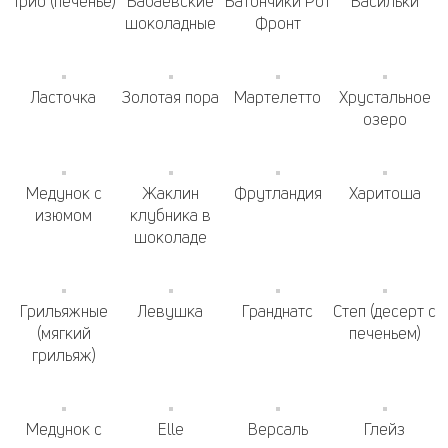
Трио (печенье)
Бабаевские
Батончики Рот
Васильки
шоколадные
Фронт
Ласточка
Золотая пора
Мартелетто
Хрустальное
озеро
Медунок с
Жаклин
Фрутландия
Харитоша
изюмом
клубника в
шоколаде
Грильяжные
Левушка
Гранднатс
Степ (десерт с
(мягкий
печеньем)
грильяж)
Медунок с
Elle
Версаль
Глейз