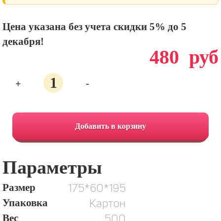
Цена указана без учета скидки 5% до 5
декабря!
480
руб
Количество
+
-
11.
Мираж
Добавить в корзину
и
Сказка
Параметры
175*60*195
Размер
Картон
Упаковка
500
Вес