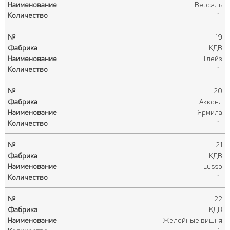
Версаль
1
19
КДВ
Глейз
1
20
Акконд
Ярмила
1
21
КДВ
Lusso
1
22
КДВ
Желейные вишня