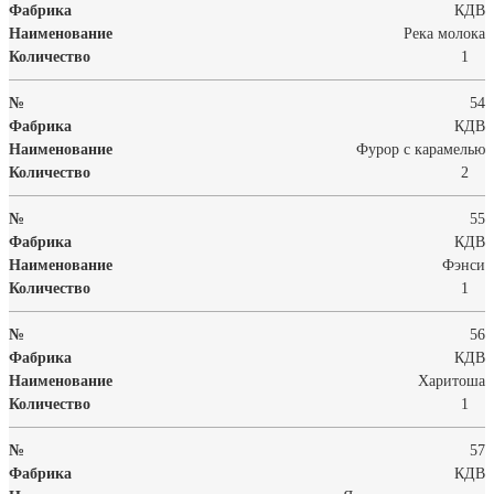
КДВ
Река молока
1
54
КДВ
Фурор с карамелью
2
55
КДВ
Фэнси
1
56
КДВ
Харитоша
1
57
КДВ