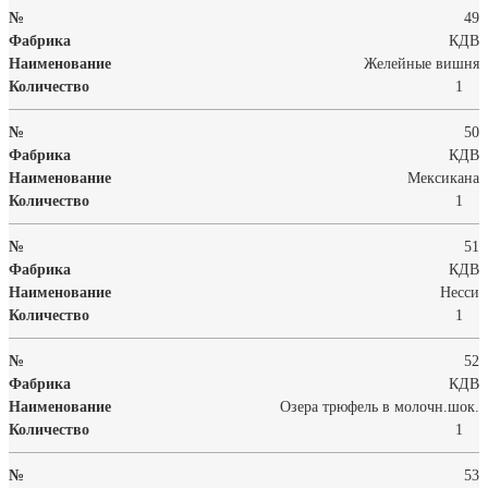
49
КДВ
Желейные вишня
1
50
КДВ
Мексикана
1
51
КДВ
Несси
1
52
КДВ
Озера трюфель в молочн.шок.
1
53