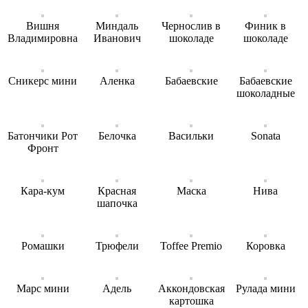
Вишня
Миндаль
Чернослив в
Финик в
Владимировна
Иванович
шоколаде
шоколаде
Сникерс мини
Аленка
Бабаевские
Бабаевские
шоколадные
Батончики Рот
Белочка
Васильки
Sonata
Фронт
Кара-кум
Красная
Маска
Нива
шапочка
Ромашки
Трюфели
Toffee Premio
Коровка
Марс мини
Адель
Аккондовская
Рулада мини
картошка