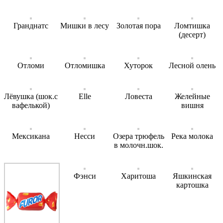
Гранднатс
Мишки в лесу
Золотая пора
Ломтишка
(десерт)
Отломи
Отломишка
Хуторок
Лесной олень
Лёвушка (шок.с
Elle
Ловеста
Желейные
вафелькой)
вишня
Мексикана
Несси
Озера трюфель
Река молока
в молочн.шок.
Фэнси
Харитоша
Яшкинская
картошка