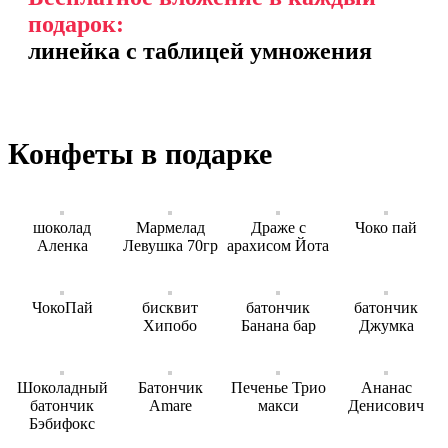
подарок:
линейка с таблицей умножения
Конфеты в подарке
шоколад
Мармелад
Драже с
Чоко пай
Аленка
Левушка 70гр
арахисом Йота
ЧокоПай
бисквит
батончик
батончик
Хипобо
Банана бар
Джумка
Шоколадный
Батончик
Печенье Трио
Ананас
батончик
Amare
макси
Денисович
Бэбифокс