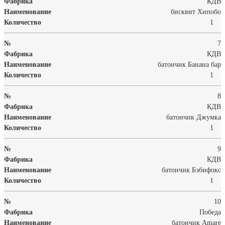
КДВ
бисквит Хипобо
1
7
КДВ
батончик Банана бар
1
8
КДВ
батончик Джумка
1
9
КДВ
батончик Бэбифокс
1
10
Победа
батончик Amare