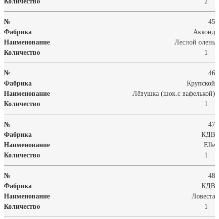
2
45
Акконд
Лесной олень
1
46
Крупской
Лёвушка (шок.с вафелькой)
1
47
КДВ
Elle
1
48
КДВ
Ловеста
1