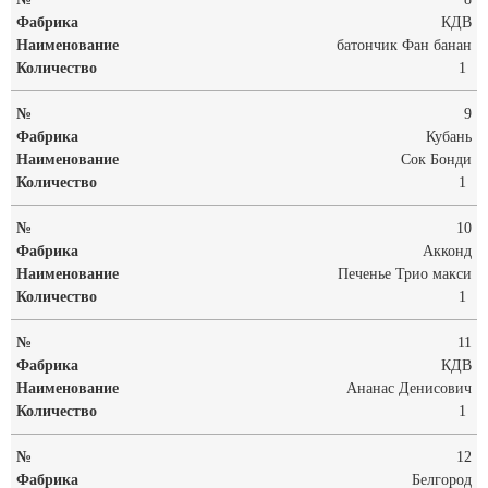
КДВ
батончик Фан банан
1
9
Кубань
Сок Бонди
1
10
Акконд
Печенье Трио макси
1
11
КДВ
Ананас Денисович
1
12
Белгород