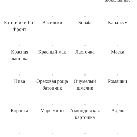
Батончики Рот
Васильки
Sonata
Кара-кум
Фронт
Красная
Красный мак
Ласточка
Маска
шапочка
Нива
Ореховая роща
Очумелый
Ромашки
батончик
шмелик
Коровка
Марс мини
Аккондовская
Адель
картошка