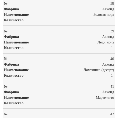
38
Акконд
Золотая пора
1
39
Акконд
Леди ночь
1
40
Акконд
Ломтишка (десерт)
1
41
Акконд
Мартелетто
1
42