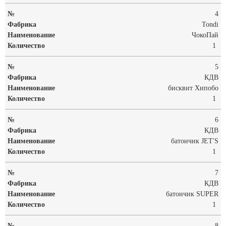
4
Tondi
ЧокоПай
1
5
КДВ
бисквит Хипобо
1
6
КДВ
батончик JET'S
1
7
КДВ
батончик SUPER
1
8