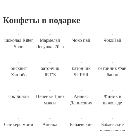
Конфеты в подарке
шоколад Ritter
Мармелад
Чоко пай
ЧокоПай
Sport
Левушка 70гр
бисквит
батончик
батончик
батончик Фан
Хипобо
JET’S
SUPER
банан
сок Бонди
Печенье Трио
Ананас
Финик в
макси
Денисович
шоколаде
Сникерс мини
Аленка
Бабаевские
Бабаевские
шоколадные