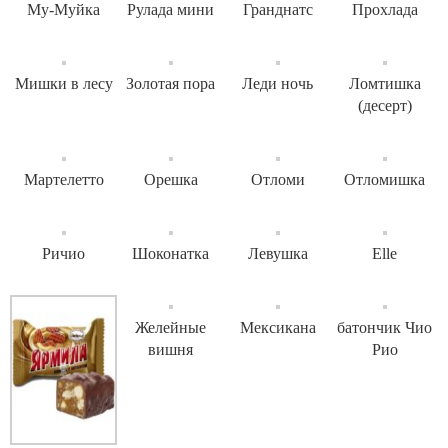
Му-Муйка
Рулада мини
Гранднатс
Прохлада
Мишки в лесу
Золотая пора
Леди ночь
Ломтишка
(десерт)
Мартелетто
Орешка
Отломи
Отломишка
Ричио
Шоконатка
Левушка
Elle
Желейные
Мексикана
батончик Чио
вишня
Рио