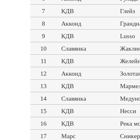
7
КДВ
Глейз
8
Акконд
Грандн
9
КДВ
Lusso
10
Славянка
Жаклин
11
КДВ
Желей
12
Акконд
Золота
13
КДВ
Мармел
14
Славянка
Медуно
15
КДВ
Несси
16
КДВ
Река м
17
Марс
Сникер