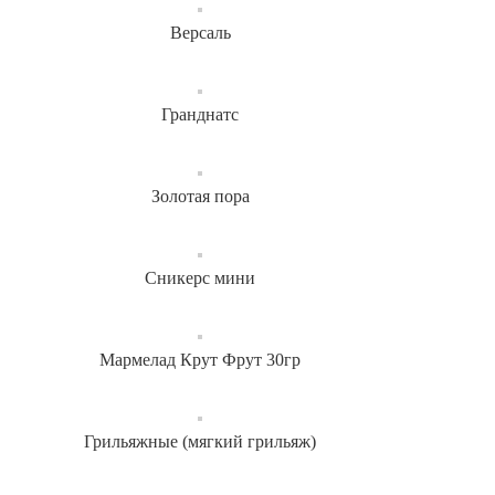
Версаль
Гранднатс
Золотая пора
Сникерс мини
Мармелад Крут Фрут 30гр
Грильяжные (мягкий грильяж)