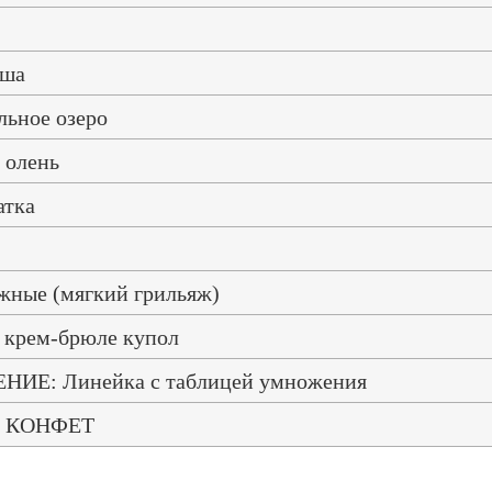
оша
льное озеро
 олень
атка
жные (мягкий грильяж)
 крем-брюле купол
ИЕ: Линейка с таблицей умножения
 КОНФЕТ