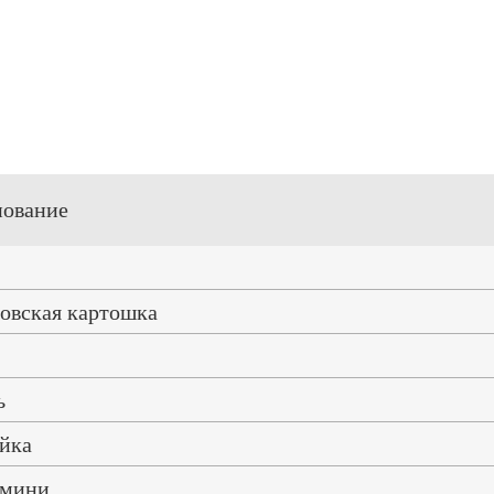
ование
овская картошка
ь
йка
 мини