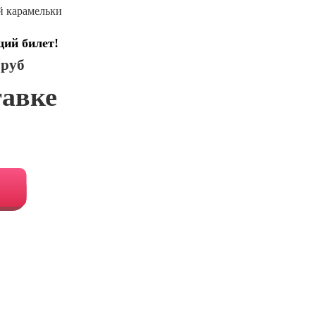
й карамельки
щий билет!
 руб
тавке