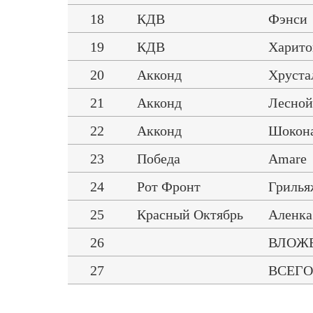
18
КДВ
Фэнси
19
КДВ
Харит
20
Акконд
Хруста
21
Акконд
Лесной
22
Акконд
Шокон
23
Победа
Amare
24
Рот Фронт
Грилья
25
Красный Октябрь
Аленка
26
ВЛОЖЕН
27
ВСЕГО