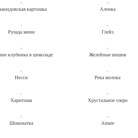
ккондовская картошка
Аленка
Рулада мини
Глейз
ин клубника в шоколаде
Желейные вишня
Несси
Река молока
Харитоша
Хрустальное озеро
Шоконатка
Amare