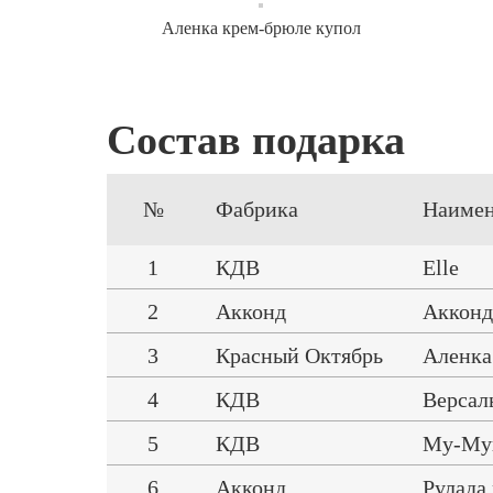
Аленка крем-брюле купол
Состав подарка
№
Фабрика
Наимен
1
КДВ
Elle
2
Акконд
Акконд
3
Красный Октябрь
Аленка
4
КДВ
Версал
5
КДВ
Му-Му
6
Акконд
Рулада