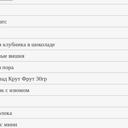
атс
 клубника в шоколаде
ные вишня
я пора
ад Крут Фрут 30гр
к с изюмом
олока
с мини