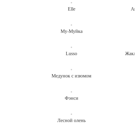
Elle
А
Му-Муйка
Lusso
Жакл
Медунок с изюмом
Фэнси
Лесной олень