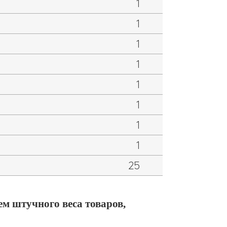
1
1
1
1
1
1
1
1
25
ем штучного веса товаров,