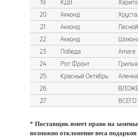
19
КДВ
Харит
20
Акконд
Хруста
21
Акконд
Лесной
22
Акконд
Шокон
23
Победа
Amare
24
Рот Фронт
Грилья
25
Красный Октябрь
Аленка
26
ВЛОЖЕН
27
ВСЕГО
* Поставщик имеет право на замены 
возможно отклонение веса подарков