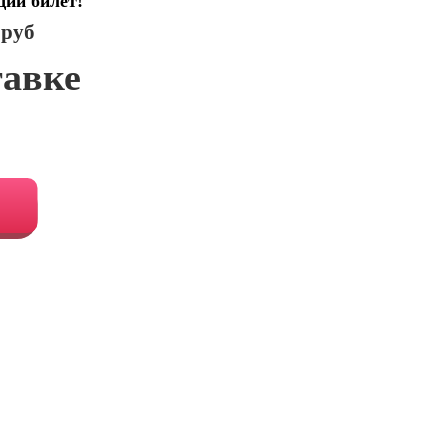
щий билет!
 руб
тавке