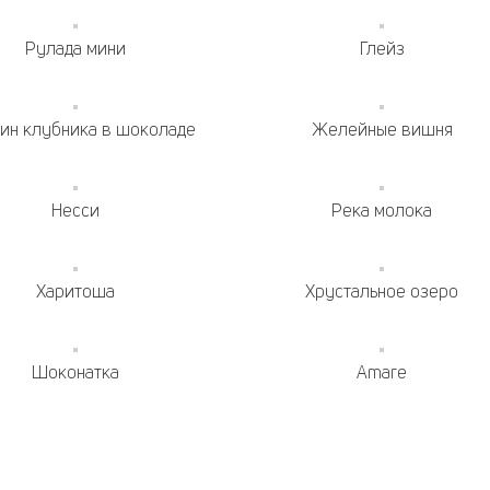
Рулада мини
Глейз
ин клубника в шоколаде
Желейные вишня
Несси
Река молока
Харитоша
Хрустальное озеро
Шоконатка
Amare