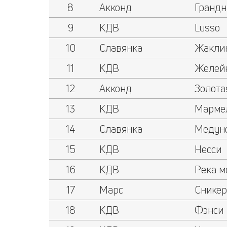
8
Акконд
Грандн
9
КДВ
Lusso
10
Славянка
Жаклин
11
КДВ
Желей
12
Акконд
Золота
13
КДВ
Мармел
14
Славянка
Медун
15
КДВ
Несси
16
КДВ
Река м
17
Марс
Сникер
18
КДВ
Фэнси