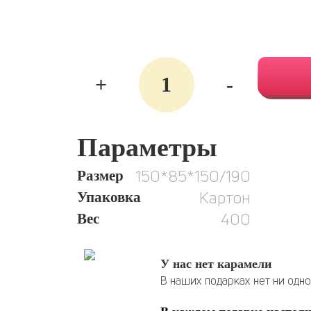
Количество
+
-
06.
Ежики
Параметры
150*85*150/190
Размер
Картон
Упаковка
400
Вес
У нас нет карамели
В наших подарках нет ни одн