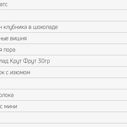
атс
 клубника в шоколаде
ные вишня
я пора
ад Крут Фрут 30гр
ок с изюмом
олока
с мини