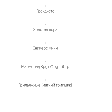
Гранднатс
Золотая пора
Сникерс мини
Мармелад Крут Фрут 30гр
Грильяжные (мягкий грильяж)