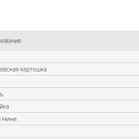
нование
овская картошка
а
ль
йка
а мини