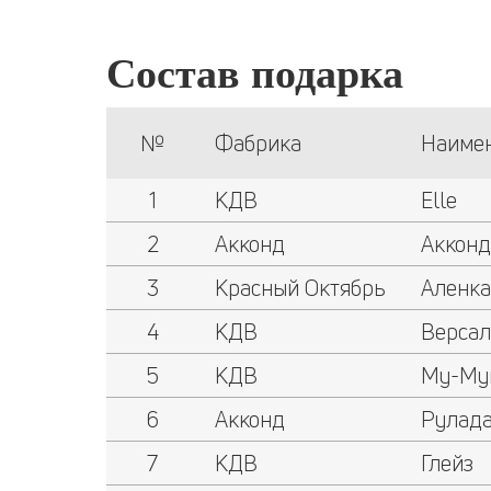
Состав подарка
№
Фабрика
Наиме
1
КДВ
Elle
2
Акконд
Акконд
3
Красный Октябрь
Аленк
4
КДВ
Верса
5
КДВ
Му-Му
6
Акконд
Рулад
7
КДВ
Глейз