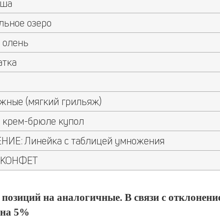
оша
льное озеро
 олень
атка
жные (мягкий грильяж)
 крем-брюле купол
ИЕ: Линейка с таблицей умножения
 КОНФЕТ
позиций на аналогичные. В связи с отклонени
 на 5%