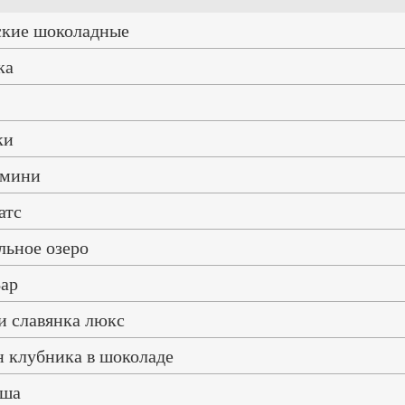
ские шоколадные
ка
ки
 мини
атс
льное озеро
ар
и славянка люкс
 клубника в шоколаде
оша