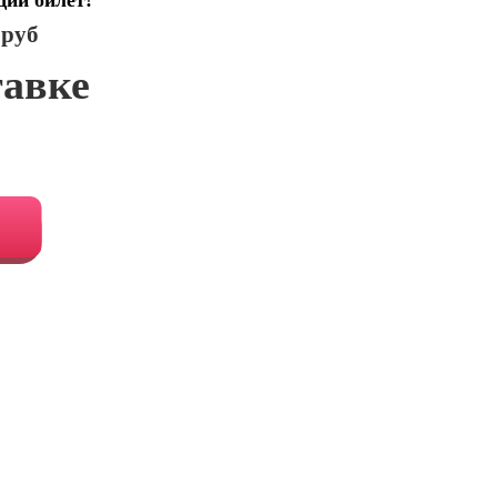
щий билет!
 руб
тавке