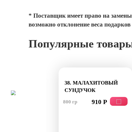
* Поставщик имеет право на замены 
возможно отклонение веса подарков
Популярные товар
 ЗИМНЕЕ
38. МАЛАХИТОВЫЙ
СУНДУЧОК
0 Р
910 Р
800 гр