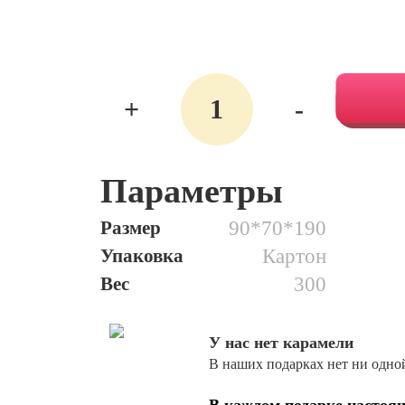
Количество
+
-
05.
Весельчак
Параметры
Размер
90*70*190
Упаковка
Картон
Вес
300
У нас нет карамели
В наших подарках нет ни одно