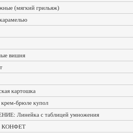
жные (мягкий грильяж)
с карамелью
ные вишня
т
кая картошка
 крем-брюле купол
ИЕ: Линейка с таблицей умножения
 КОНФЕТ