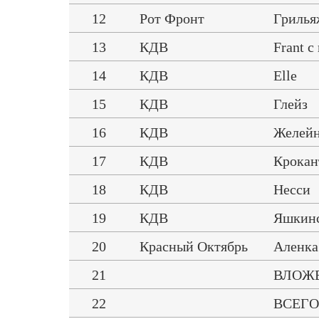
12
Рот Фронт
Грилья
13
КДВ
Frant 
14
КДВ
Elle
15
КДВ
Глейз
16
КДВ
Желей
17
КДВ
Крокан
18
КДВ
Несси
19
КДВ
Яшкинс
20
Красный Октябрь
Аленка
21
ВЛОЖЕН
22
ВСЕГО