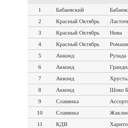
1
Бабаевский
Бабаев
2
Красный Октябрь
Ласточ
3
Красный Октябрь
Нива
4
Красный Октябрь
Ромаш
5
Акконд
Рулада
6
Акконд
Грандн
7
Акконд
Хруста
8
Акконд
Шоко Б
9
Славянка
Ассорт
10
Славянка
Жаклин
11
КДВ
Харит